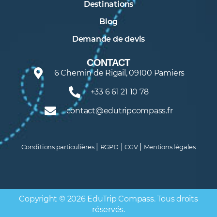
Destinations
Blog
Demande de devis
CONTACT
6 Chemin de Rigail, 09100 Pamiers
+33 6 61 21 10 78
contact@edutripcompass.fr
|
|
|
Conditions particulières
RGPD
CGV
Mentions légales
Copyright © 2026 EduTrip Compass. Tous droits
réservés.